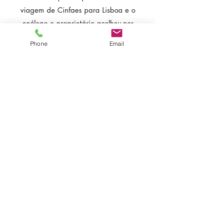
viagem de Cinfaes para Lisboa e o
enólogo e proprietário acolheu-nos
gentilmente. Fizemos um tour pela
Phone
Email
vinícola, fazenda e vimos como eles
faziam vinho há 200 anos. Experiência
incrível com uma ótima degustação para
finalizar. Altamente recomendado!"
"Que visita guiada incrível. Um local que
tem um solar e adega de mais de 300
anos. Jardins antigos maravilhosos. O
rapaz que nos acompanhou na visita
respondia a todos os questionamentos,
uma verdadeira aula e para coroar tudo